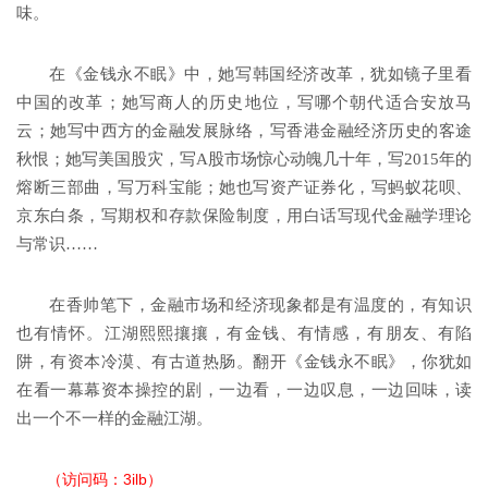
味。
在《金钱永不眠》中，她写韩国经济改革，犹如镜子里看
中国的改革；她写商人的历史地位，写哪个朝代适合安放马
云；她写中西方的金融发展脉络，写香港金融经济历史的客途
秋恨；她写美国股灾，写A股市场惊心动魄几十年，写2015年的
熔断三部曲，写万科宝能；她也写资产证券化，写蚂蚁花呗、
京东白条，写期权和存款保险制度，用白话写现代金融学理论
与常识……
在香帅笔下，金融市场和经济现象都是有温度的，有知识
也有情怀。江湖熙熙攘攘，有金钱、有情感，有朋友、有陷
阱，有资本冷漠、有古道热肠。翻开《金钱永不眠》，你犹如
在看一幕幕资本操控的剧，一边看，一边叹息，一边回味，读
出一个不一样的金融江湖。
（访问码：3ilb）